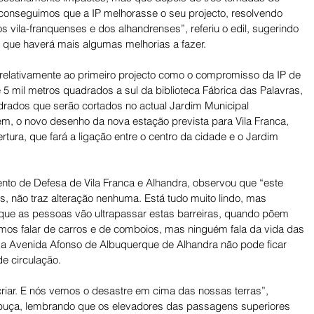
“conseguimos que a IP melhorasse o seu projecto, resolvendo 
 vila-franquenses e dos alhandrenses”, referiu o edil, sugerindo 
 e que haverá mais algumas melhorias a fazer. 
relativamente ao primeiro projecto como o compromisso da IP de 
 5 mil metros quadrados a sul da biblioteca Fábrica das Palavras, 
ados que serão cortados no actual Jardim Municipal 
m, o novo desenho da nova estação prevista para Vila Franca, 
tura, que fará a ligação entre o centro da cidade e o Jardim 
to de Defesa de Vila Franca e Alhandra, observou que “este 
s, não traz alteração nenhuma. Está tudo muito lindo, mas 
e as pessoas vão ultrapassar estas barreiras, quando põem 
os falar de carros e de comboios, mas ninguém fala da vida das 
 a Avenida Afonso de Albuquerque de Alhandra não pode ficar 
e circulação. 
riar. E nós vemos o desastre em cima das nossas terras”, 
mbuça, lembrando que os elevadores das passagens superiores 