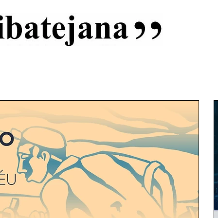
al
Início
Capas
Vida Ribatejana
Estatuto Editorial
An