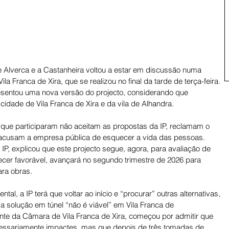
re Alverca e a Castanheira voltou a estar em discussão numa 
la Franca de Xira, que se realizou no final da tarde de terça-feira. 
presentou uma nova versão do projecto, considerando que 
cidade de Vila Franca de Xira e da vila de Alhandra. 
que participaram não aceitam as propostas da IP, reclamam o 
e acusam a empresa pública de esquecer a vida das pessoas. 
IP, explicou que este projecto segue, agora, para avaliação de 
recer favorável, avançará no segundo trimestre de 2026 para 
ra obras. 
al, a IP terá que voltar ao início e “procurar” outras alternativas, 
 solução em túnel “não é viável” em Vila Franca de 
ente da Câmara de Vila Franca de Xira, começou por admitir que 
ssariamente impactes, mas que depois de três tomadas de 