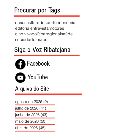
Procurar por Tags
casos
cultura
desporto
economia
editorial
entrevista
motores
olho vivo
política
regional
saúde
sociedade
touros
Siga o Voz Ribatejana
Facebook
YouTube
Arquivo do Site
agosto de 2026
(9)
9 posts
julho de 2026
(41)
41 posts
junho de 2026
(43)
43 posts
maio de 2026
(50)
50 posts
abril de 2026
(45)
45 posts