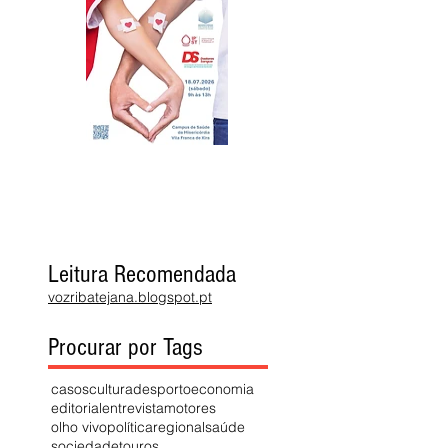
Leitura Recomendada
vozribatejana.blogspot.pt
Procurar por Tags
casos
cultura
desporto
economia
editorial
entrevista
motores
olho vivo
política
regional
saúde
sociedade
touros