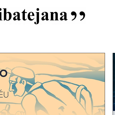
al
Início
Capas
Vida Ribatejana
Estatuto Editorial
An