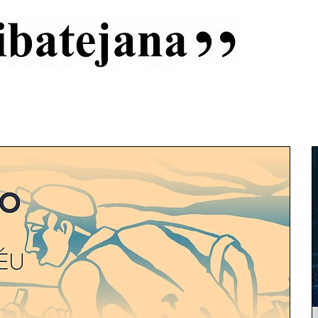
al
Início
Capas
Vida Ribatejana
Estatuto Editorial
An