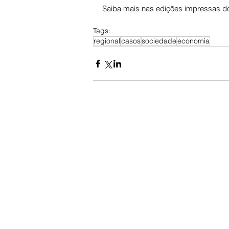
Saiba mais nas edições impressas do
Tags:
regional
casos
sociedade
economia