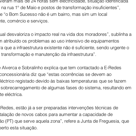
veram mais de 24 horas sem electricidade, situação identificada 
na rua 1° de Maio e postos de transformação insuficientes”, 
e “o Bom Sucesso não é um bairro, mas sim um local 
e, comércio e serviços. 
ual desvaloriza o impacto real na vida dos moradores”, sublinha a 
m atribuído os problemas ao uso intensivo de equipamentos 
 que a infraestrutura existente não é suficiente, sendo urgente o 
transformação e manutenção da infraestrutura”. 
 Alverca e Sobralinho explica que tem contactado a E-Redes 
concessionária diz que “estas ocorrências se devem ao 
léctrico registado devido às baixas temperaturas que se fazem 
 o sobrecarregamento de algumas fases do sistema, resultando em 
e eléctrica. 
Redes, estão já a ser preparadas intervenções técnicas de 
talação de novos cabos para aumentar a capacidade de 
o (PT) que serve aquela zona”, refere a Junta de Freguesia, que 
rto esta situação.