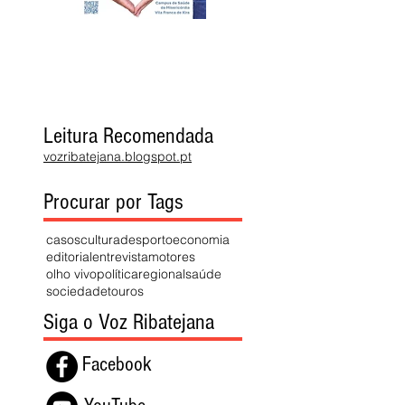
Leitura Recomendada
vozribatejana.blogspot.pt
Procurar por Tags
casos
cultura
desporto
economia
editorial
entrevista
motores
olho vivo
política
regional
saúde
sociedade
touros
Siga o Voz Ribatejana
Facebook