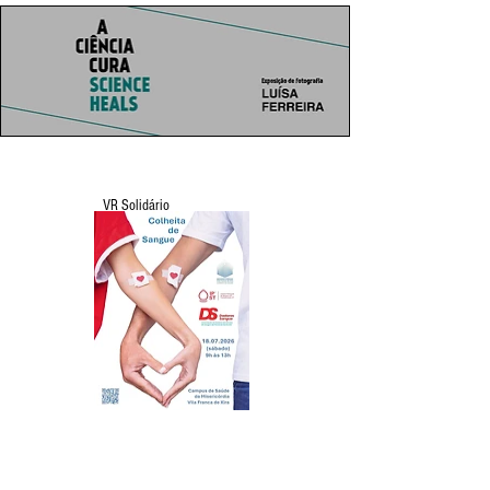
VR Solidário