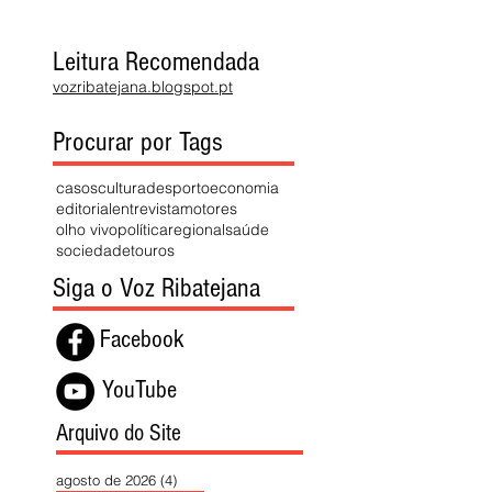
Leitura Recomendada
vozribatejana.blogspot.pt
Procurar por Tags
casos
cultura
desporto
economia
editorial
entrevista
motores
olho vivo
política
regional
saúde
sociedade
touros
Siga o Voz Ribatejana
Facebook
YouTube
Arquivo do Site
agosto de 2026
(4)
4 posts