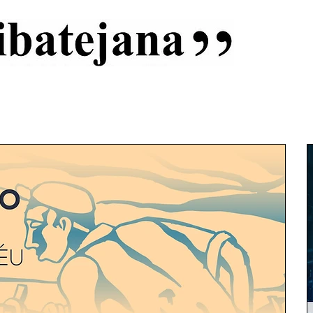
al
Início
Capas
Vida Ribatejana
Estatuto Editorial
An