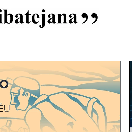
al
Início
Capas
Vida Ribatejana
Estatuto Editorial
An