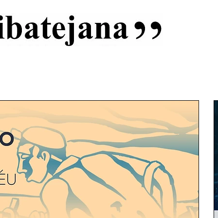
al
Início
Capas
Vida Ribatejana
Estatuto Editorial
An