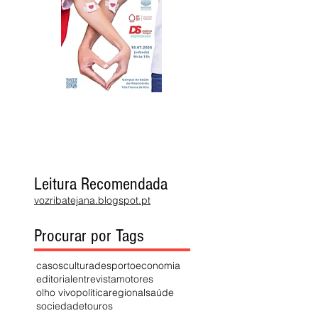
Leitura Recomendada
vozribatejana.blogspot.pt
Procurar por Tags
casos
cultura
desporto
economia
editorial
entrevista
motores
olho vivo
política
regional
saúde
sociedade
touros