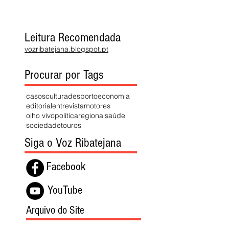
Leitura Recomendada
vozribatejana.blogspot.pt
Procurar por Tags
casos
cultura
desporto
economia
editorial
entrevista
motores
olho vivo
política
regional
saúde
sociedade
touros
Siga o Voz Ribatejana
Facebook
YouTube
Arquivo do Site