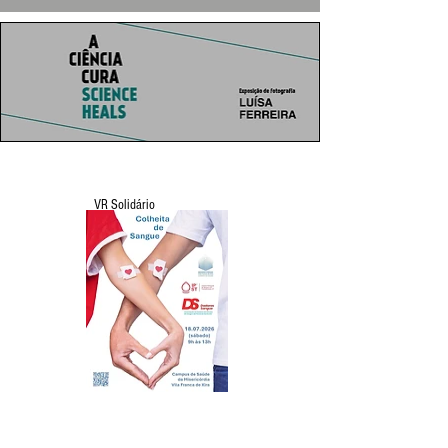
VR Solidário