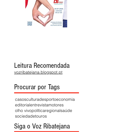
Leitura Recomendada
vozribatejana.blogspot.pt
Procurar por Tags
casos
cultura
desporto
economia
editorial
entrevista
motores
olho vivo
política
regional
saúde
sociedade
touros
Siga o Voz Ribatejana