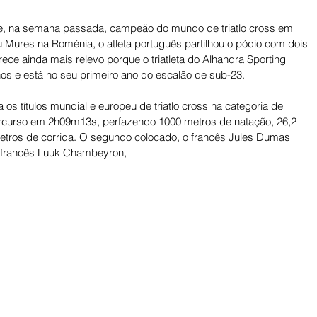
e, na semana passada, campeão do mundo de triatlo cross em 
 Mures na Roménia, o atleta português partilhou o pódio com dois 
rece ainda mais relevo porque o triatleta do Alhandra Sporting 
s e está no seu primeiro ano do escalão de sub-23. 
s títulos mundial e europeu de triatlo cross na categoria de 
percurso em 2h09m13s, perfazendo 1000 metros de natação, 26,2 
metros de corrida. O segundo colocado, o francês Jules Dumas 
m francês Luuk Chambeyron, 