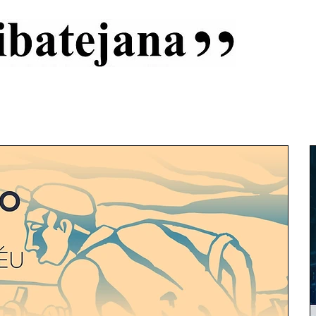
al
Início
Capas
Vida Ribatejana
Estatuto Editorial
An