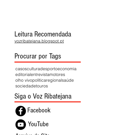
Leitura Recomendada
vozribatejana.blogspot.pt
Procurar por Tags
casos
cultura
desporto
economia
editorial
entrevista
motores
olho vivo
política
regional
saúde
sociedade
touros
Siga o Voz Ribatejana
Facebook
YouTube