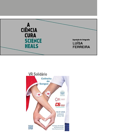
VR Solidário