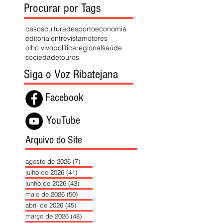
Procurar por Tags
casos
cultura
desporto
economia
editorial
entrevista
motores
olho vivo
política
regional
saúde
sociedade
touros
Siga o Voz Ribatejana
Facebook
YouTube
Arquivo do Site
agosto de 2026
(7)
7 posts
julho de 2026
(41)
41 posts
junho de 2026
(43)
43 posts
maio de 2026
(50)
50 posts
abril de 2026
(45)
45 posts
março de 2026
(48)
48 posts