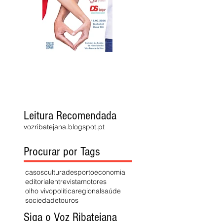
Leitura Recomendada
vozribatejana.blogspot.pt
Procurar por Tags
casos
cultura
desporto
economia
editorial
entrevista
motores
olho vivo
política
regional
saúde
sociedade
touros
Siga o Voz Ribatejana