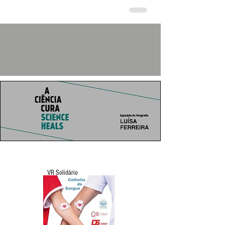
VR Solidário