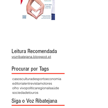
Leitura Recomendada
vozribatejana.blogspot.pt
Procurar por Tags
casos
cultura
desporto
economia
editorial
entrevista
motores
olho vivo
política
regional
saúde
sociedade
touros
Siga o Voz Ribatejana