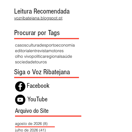
Leitura Recomendada
vozribatejana.blogspot.pt
Procurar por Tags
casos
cultura
desporto
economia
editorial
entrevista
motores
olho vivo
política
regional
saúde
sociedade
touros
Siga o Voz Ribatejana
Facebook
YouTube
Arquivo do Site
agosto de 2026
(8)
8 posts
julho de 2026
(41)
41 posts