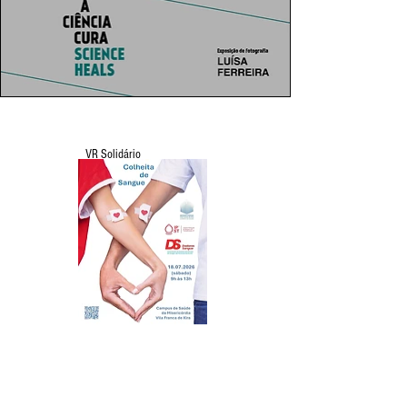
VR Solidário