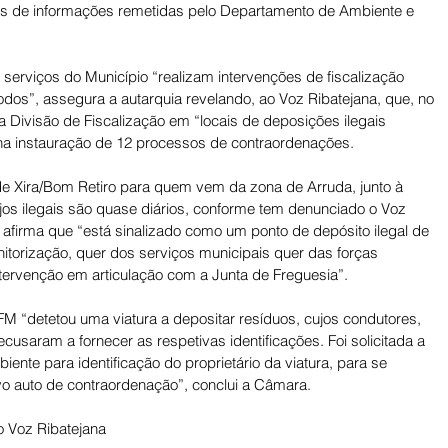
s de informações remetidas pelo Departamento de Ambiente e 
serviços do Município “realizam intervenções de fiscalização 
os”, assegura a autarquia revelando, ao Voz Ribatejana, que, no 
a Divisão de Fiscalização em “locais de deposições ilegais 
 na instauração de 12 processos de contraordenações. 
de Xira/Bom Retiro para quem vem da zona de Arruda, junto à 
os ilegais são quase diários, conforme tem denunciado o Voz 
 afirma que “está sinalizado como um ponto de depósito ilegal de 
nitorização, quer dos serviços municipais quer das forças 
ntervenção em articulação com a Junta de Freguesia”. 
 DFM “detetou uma viatura a depositar resíduos, cujos condutores, 
cusaram a fornecer as respetivas identificações. Foi solicitada a 
nte para identificação do proprietário da viatura, para se 
vo auto de contraordenação”, conclui a Câmara.
 Voz Ribatejana