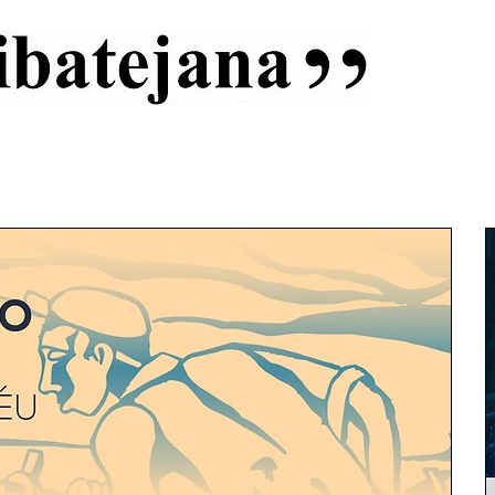
al
Início
Capas
Vida Ribatejana
Estatuto Editorial
An