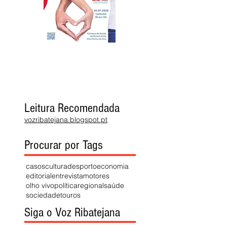
Leitura Recomendada
vozribatejana.blogspot.pt
Procurar por Tags
casos
cultura
desporto
economia
editorial
entrevista
motores
olho vivo
política
regional
saúde
sociedade
touros
Siga o Voz Ribatejana