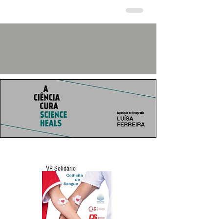
VR Solidário