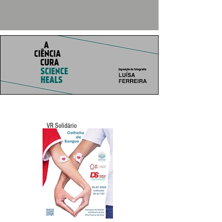
VR Solidário