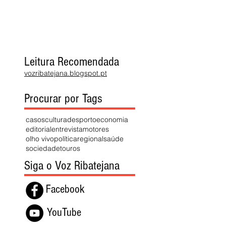
Leitura Recomendada
vozribatejana.blogspot.pt
Procurar por Tags
casos
cultura
desporto
economia
editorial
entrevista
motores
olho vivo
política
regional
saúde
sociedade
touros
Siga o Voz Ribatejana
Facebook
YouTube