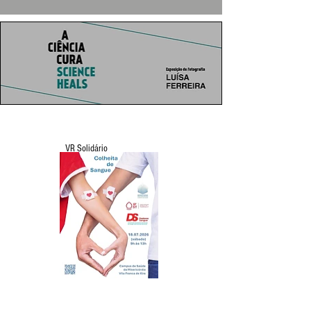
VR Solidário