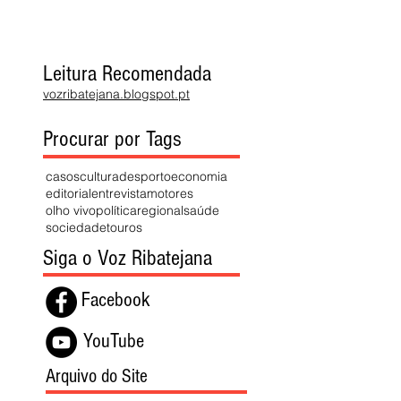
Leitura Recomendada
vozribatejana.blogspot.pt
Procurar por Tags
casos
cultura
desporto
economia
editorial
entrevista
motores
olho vivo
política
regional
saúde
sociedade
touros
Siga o Voz Ribatejana
Facebook
YouTube
Arquivo do Site