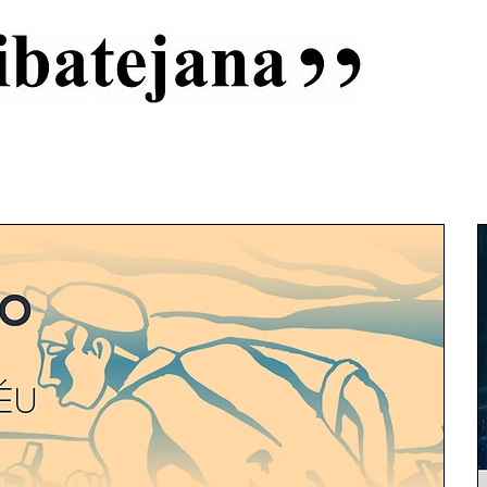
al
Início
Capas
Vida Ribatejana
Estatuto Editorial
An