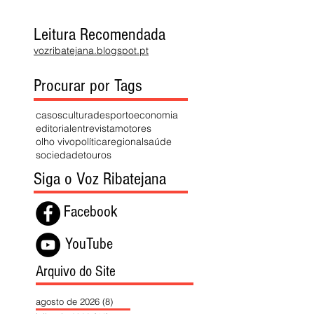
Leitura Recomendada
vozribatejana.blogspot.pt
Procurar por Tags
casos
cultura
desporto
economia
editorial
entrevista
motores
olho vivo
política
regional
saúde
sociedade
touros
Siga o Voz Ribatejana
Facebook
YouTube
Arquivo do Site
agosto de 2026
(8)
8 posts