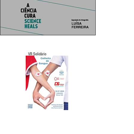
VR Solidário