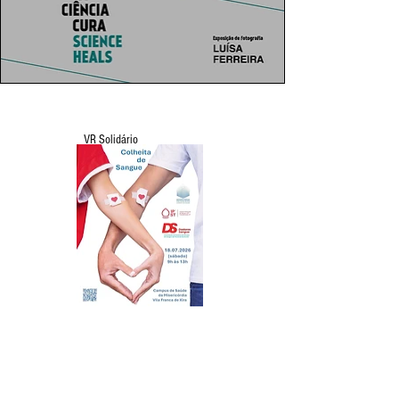
VR Solidário