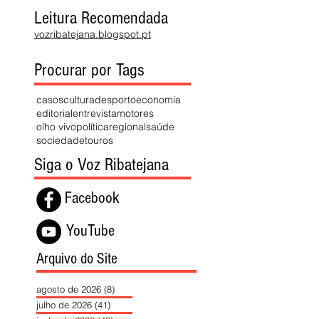
Leitura Recomendada
vozribatejana.blogspot.pt
Procurar por Tags
casos
cultura
desporto
economia
editorial
entrevista
motores
olho vivo
política
regional
saúde
sociedade
touros
Siga o Voz Ribatejana
Facebook
YouTube
Arquivo do Site
agosto de 2026
(8)
8 posts
julho de 2026
(41)
41 posts