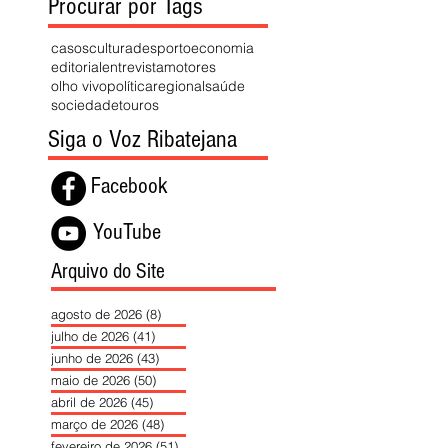
Procurar por Tags
casos
cultura
desporto
economia
editorial
entrevista
motores
olho vivo
política
regional
saúde
sociedade
touros
Siga o Voz Ribatejana
Facebook
YouTube
Arquivo do Site
agosto de 2026
(8)
8 posts
julho de 2026
(41)
41 posts
junho de 2026
(43)
43 posts
maio de 2026
(50)
50 posts
abril de 2026
(45)
45 posts
março de 2026
(48)
48 posts
fevereiro de 2026
(51)
51 posts