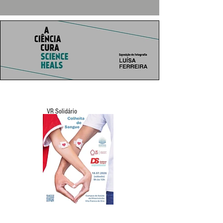
VR Solidário