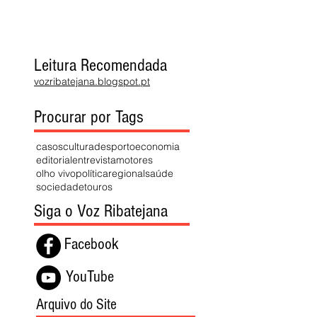
Leitura Recomendada
vozribatejana.blogspot.pt
Procurar por Tags
casos
cultura
desporto
economia
editorial
entrevista
motores
olho vivo
política
regional
saúde
sociedade
touros
Siga o Voz Ribatejana
Facebook
YouTube
Arquivo do Site