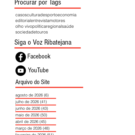
Procurar por Tags
casos
cultura
desporto
economia
editorial
entrevista
motores
olho vivo
política
regional
saúde
sociedade
touros
Siga o Voz Ribatejana
Facebook
YouTube
Arquivo do Site
agosto de 2026
(6)
6 posts
julho de 2026
(41)
41 posts
junho de 2026
(43)
43 posts
maio de 2026
(50)
50 posts
abril de 2026
(45)
45 posts
março de 2026
(48)
48 posts
fevereiro de 2026
(51)
51 posts