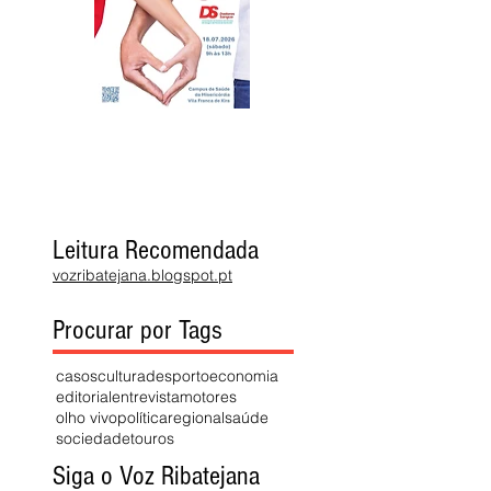
Leitura Recomendada
vozribatejana.blogspot.pt
Procurar por Tags
casos
cultura
desporto
economia
editorial
entrevista
motores
olho vivo
política
regional
saúde
sociedade
touros
Siga o Voz Ribatejana