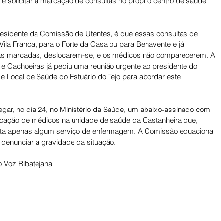
é solicitar a marcação de consultas no próprio centro de saúde 
esidente da Comissão de Utentes, é que essas consultas de 
ila Franca, para o Forte da Casa ou para Benavente e já 
as marcadas, deslocarem-se, e os médicos não comparecerem. A 
e Cachoeiras já pediu uma reunião urgente ao presidente do 
 Local de Saúde do Estuário do Tejo para abordar este 
egar, no dia 24, no Ministério da Saúde, um abaixo-assinado com 
ocação de médicos na unidade de saúde da Castanheira que, 
esta apenas algum serviço de enfermagem. A Comissão equaciona 
ra denunciar a gravidade da situação.
 Voz Ribatejana