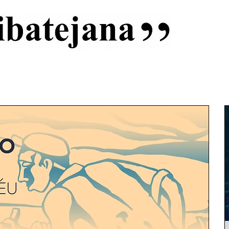
al
Início
Capas
Vida Ribatejana
Estatuto Editorial
An