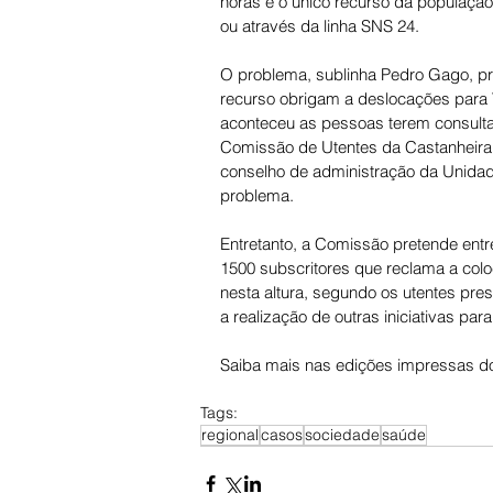
horas e o único recurso da população 
ou através da linha SNS 24. 
O problema, sublinha Pedro Gago, pr
recurso obrigam a deslocações para V
aconteceu as pessoas terem consult
Comissão de Utentes da Castanheira 
conselho de administração da Unidade
problema. 
Entretanto, a Comissão pretende entr
1500 subscritores que reclama a col
nesta altura, segundo os utentes pr
a realização de outras iniciativas pa
Saiba mais nas edições impressas do
Tags:
regional
casos
sociedade
saúde