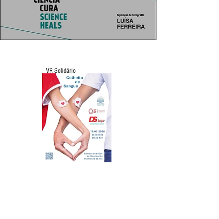
VR Solidário