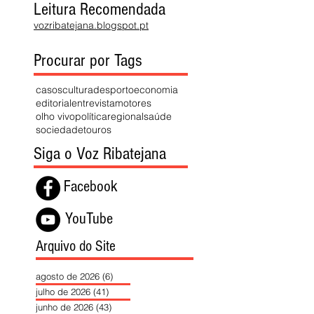
Leitura Recomendada
vozribatejana.blogspot.pt
Procurar por Tags
casos
cultura
desporto
economia
editorial
entrevista
motores
olho vivo
política
regional
saúde
sociedade
touros
Siga o Voz Ribatejana
Facebook
YouTube
Arquivo do Site
agosto de 2026
(6)
6 posts
julho de 2026
(41)
41 posts
junho de 2026
(43)
43 posts