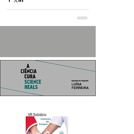
VR Solidário