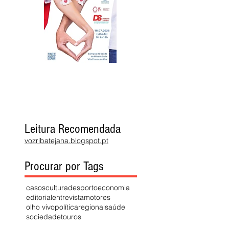
Leitura Recomendada
vozribatejana.blogspot.pt
Procurar por Tags
casos
cultura
desporto
economia
editorial
entrevista
motores
olho vivo
política
regional
saúde
sociedade
touros