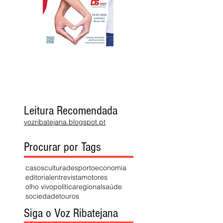
Leitura Recomendada
vozribatejana.blogspot.pt
Procurar por Tags
casos
cultura
desporto
economia
editorial
entrevista
motores
olho vivo
política
regional
saúde
sociedade
touros
Siga o Voz Ribatejana