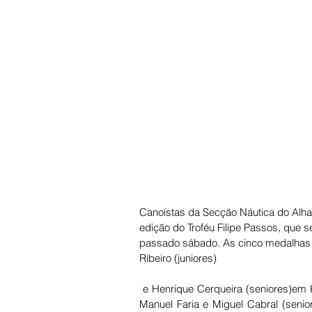
Canoístas da Secção Náutica do Alhan
edição do Troféu Filipe Passos, que s
passado sábado. As cinco medalhas f
Ribeiro (juniores)
 e Henrique Cerqueira (seniores)em K1 e pelas duplas compostas por João Bértolo e Maria Belchior e 
Manuel Faria e Miguel Cabral (senio