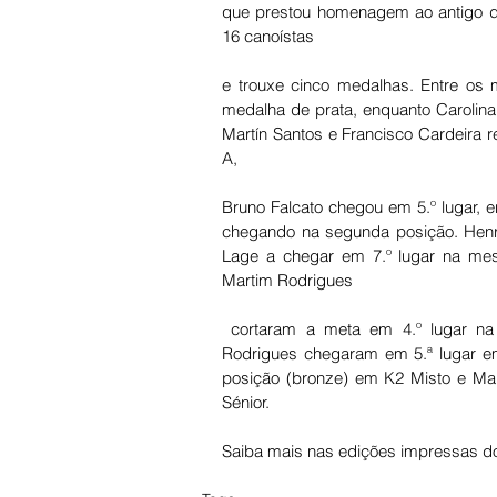
que prestou homenagem ao antigo dir
16 canoístas 
e trouxe cinco medalhas. Entre os 
medalha de prata, enquanto Carolina 
Martín Santos e Francisco Cardeira r
A, 
Bruno Falcato chegou em 5.º lugar, e
chegando na segunda posição. Henri
Lage a chegar em 7.º lugar na mesm
Martim Rodrigues
 cortaram a meta em 4.º lugar na categoria de K2 Infantil, enquanto Gabriel Santos e Francisco 
Rodrigues chegaram em 5.ª lugar em 
posição (bronze) em K2 Misto e Man
Sénior.
Saiba mais nas edições impressas do