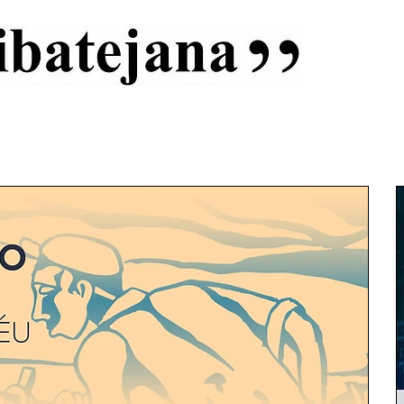
al
Início
Capas
Vida Ribatejana
Estatuto Editorial
An