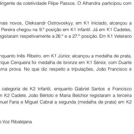
igente da coletividade Filipe Passos. O Alhandra participou com 
mais novos, Oleksandr Ostrovoskyy, em K1 Iniciado, alcançou a 
Pereira chegou na 9.ª posição em K1 Infantil. Já em K1 Cadetes, 
egistaram respetivamente a 26.ª e a 27.ª posição. Em K1 Veterano 
nquanto Inês Ribeiro, em K1 Júnior, alcançou a medalha de prata, 
que Cerqueira foi medalha de bronze em K1 Sénior, com Duarte 
a prova. No que diz respeito a tripulações, João Francisco e 
K2 Cadete. João Bértolo e Maria Belchior registaram a terceira 
uel Faria e Miguel Cabral a segunda (medalha de prata) em K2 
 Voz Ribatejana