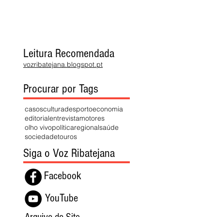
Leitura Recomendada
vozribatejana.blogspot.pt
Procurar por Tags
casos
cultura
desporto
economia
editorial
entrevista
motores
olho vivo
política
regional
saúde
sociedade
touros
Siga o Voz Ribatejana
Facebook
YouTube