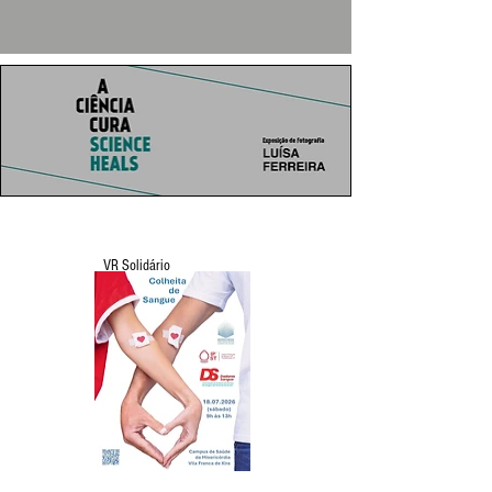
VR Solidário