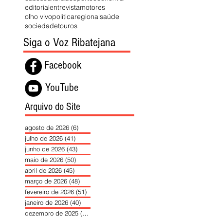
editorial
entrevista
motores
olho vivo
política
regional
saúde
sociedade
touros
Siga o Voz Ribatejana
Facebook
YouTube
Arquivo do Site
agosto de 2026
(6)
6 posts
julho de 2026
(41)
41 posts
junho de 2026
(43)
43 posts
maio de 2026
(50)
50 posts
abril de 2026
(45)
45 posts
março de 2026
(48)
48 posts
fevereiro de 2026
(51)
51 posts
janeiro de 2026
(40)
40 posts
dezembro de 2025
(39)
39 posts