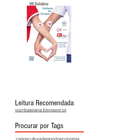
VR Solidário
Leitura Recomendada
vozribatejana.blogspot.pt
Procurar por Tags
casos
cultura
desporto
economia