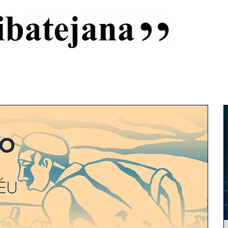
al
Início
Capas
Vida Ribatejana
Estatuto Editorial
An