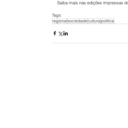
Saiba mais nas edições impressas do
Tags:
regional
sociedade
cultura
política