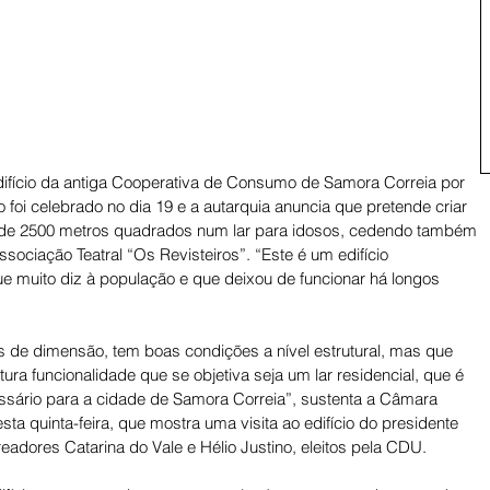
ifício da antiga Cooperativa de Consumo de Samora Correia por 
o foi celebrado no dia 19 e a autarquia anuncia que pretende criar 
l de 2500 metros quadrados num lar para idosos, cedendo também 
sociação Teatral “Os Revisteiros”. “Este é um edifício 
 muito diz à população e que deixou de funcionar há longos 
 de dimensão, tem boas condições a nível estrutural, mas que 
ura funcionalidade que se objetiva seja um lar residencial, que é 
ário para a cidade de Samora Correia”, sustenta a Câmara 
a quinta-feira, que mostra uma visita ao edifício do presidente 
adores Catarina do Vale e Hélio Justino, eleitos pela CDU. 