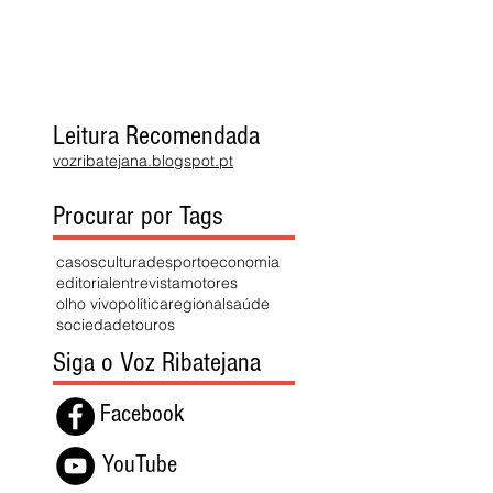
Leitura Recomendada
vozribatejana.blogspot.pt
Procurar por Tags
casos
cultura
desporto
economia
editorial
entrevista
motores
olho vivo
política
regional
saúde
sociedade
touros
Siga o Voz Ribatejana
Facebook
YouTube