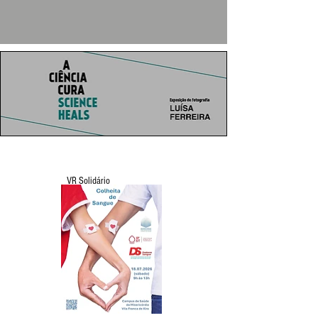
VR Solidário