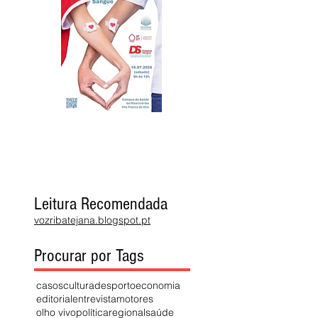
Leitura Recomendada
vozribatejana.blogspot.pt
Procurar por Tags
casos
cultura
desporto
economia
editorial
entrevista
motores
olho vivo
política
regional
saúde