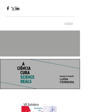
VR Solidário