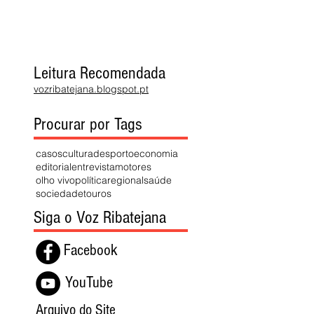
Leitura Recomendada
vozribatejana.blogspot.pt
Procurar por Tags
casos
cultura
desporto
economia
editorial
entrevista
motores
olho vivo
política
regional
saúde
sociedade
touros
Siga o Voz Ribatejana
Facebook
YouTube
Arquivo do Site