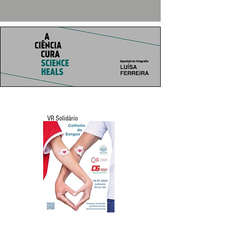
VR Solidário