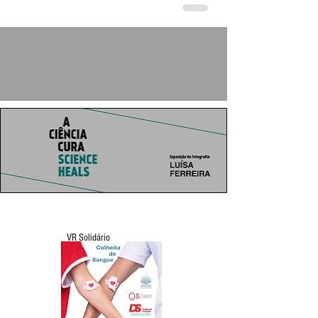
VR Solidário