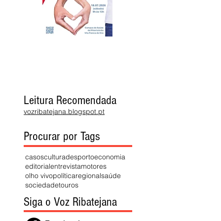
Leitura Recomendada
vozribatejana.blogspot.pt
Procurar por Tags
casos
cultura
desporto
economia
editorial
entrevista
motores
olho vivo
política
regional
saúde
sociedade
touros
Siga o Voz Ribatejana