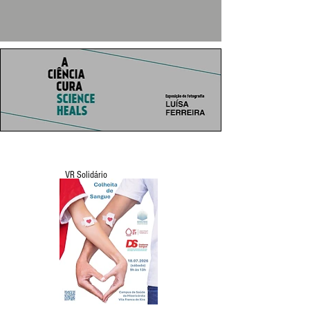
VR Solidário