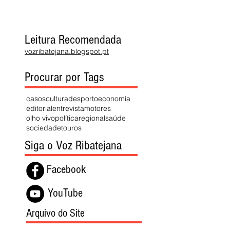
Leitura Recomendada
vozribatejana.blogspot.pt
Procurar por Tags
casos
cultura
desporto
economia
editorial
entrevista
motores
olho vivo
política
regional
saúde
sociedade
touros
Siga o Voz Ribatejana
Facebook
YouTube
Arquivo do Site