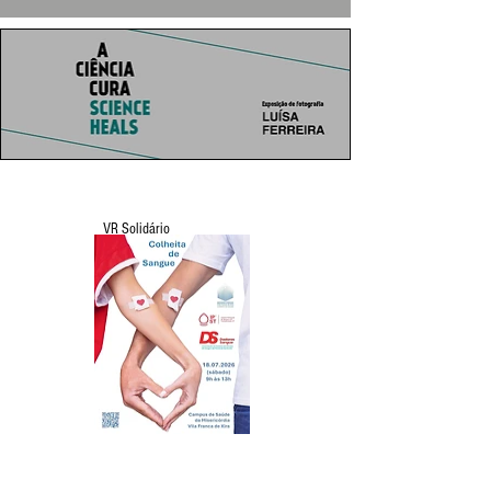
VR Solidário