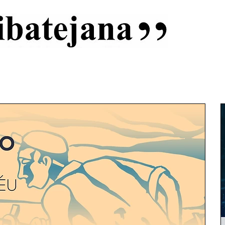
al
Início
Capas
Vida Ribatejana
Estatuto Editorial
An