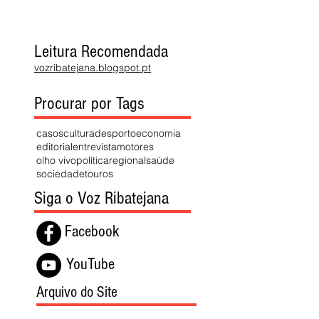
Leitura Recomendada
vozribatejana.blogspot.pt
Procurar por Tags
casos
cultura
desporto
economia
editorial
entrevista
motores
olho vivo
política
regional
saúde
sociedade
touros
Siga o Voz Ribatejana
Facebook
YouTube
Arquivo do Site