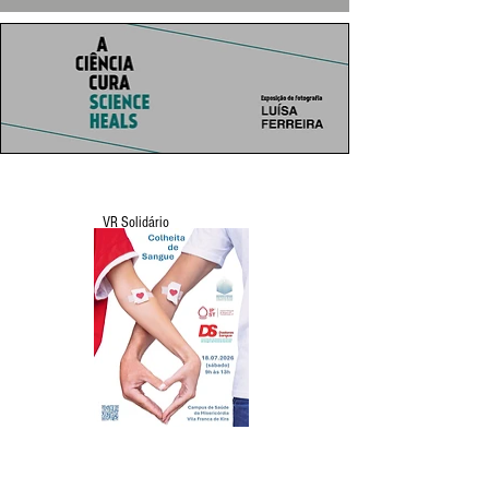
VR Solidário