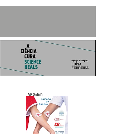
VR Solidário