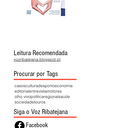
Leitura Recomendada
vozribatejana.blogspot.pt
Procurar por Tags
casos
cultura
desporto
economia
editorial
entrevista
motores
olho vivo
política
regional
saúde
sociedade
touros
Siga o Voz Ribatejana
Facebook