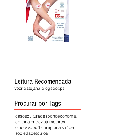
Leitura Recomendada
vozribatejana.blogspot.pt
Procurar por Tags
casos
cultura
desporto
economia
editorial
entrevista
motores
olho vivo
política
regional
saúde
sociedade
touros