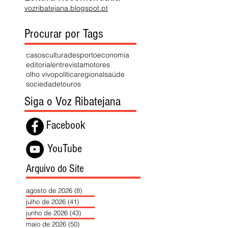
vozribatejana.blogspot.pt
Procurar por Tags
casos
cultura
desporto
economia
editorial
entrevista
motores
olho vivo
política
regional
saúde
sociedade
touros
Siga o Voz Ribatejana
Facebook
YouTube
Arquivo do Site
agosto de 2026
(8)
8 posts
julho de 2026
(41)
41 posts
junho de 2026
(43)
43 posts
maio de 2026
(50)
50 posts