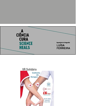
VR Solidário