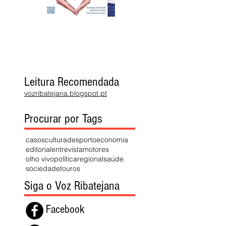
Leitura Recomendada
vozribatejana.blogspot.pt
Procurar por Tags
casos
cultura
desporto
economia
editorial
entrevista
motores
olho vivo
política
regional
saúde
sociedade
touros
Siga o Voz Ribatejana
Facebook